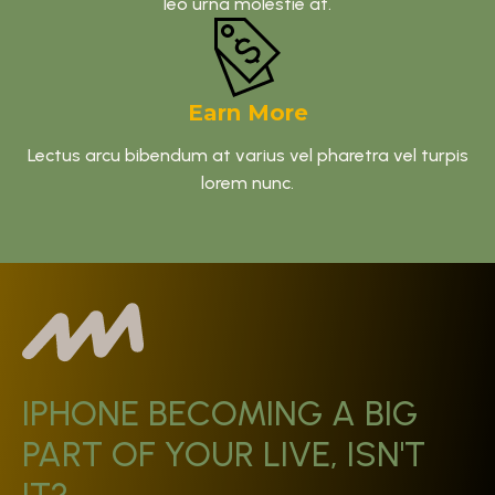
leo urna molestie at.
Earn More
Lectus arcu bibendum at varius vel pharetra vel turpis
lorem nunc.
IPHONE BECOMING A BIG
PART OF YOUR LIVE, ISN'T