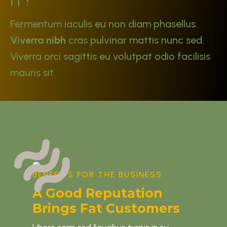
IT?
Fermentum iaculis eu non diam phasellus.
Viverra nibh
cras pulvinar mattis nunc sed.
Viverra orci sagittis eu volutpat odio facilisis
mauris sit.
BENEFITS FOR THE BUSINESS
A Good Reputation
Brings Fat Customers