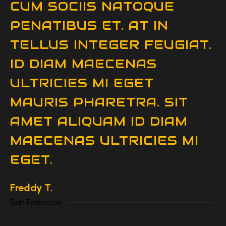
CUM SOCIIS NATOQUE
D
PENATIBUS ET. AT IN
F
TELLUS INTEGER FEUGIAT.
S
ID DIAM MAECENAS
P
ULTRICIES MI EGET
T
MAURIS PHARETRA. SIT
V
AMET ALIQUAM ID DIAM
V
MAECENAS ULTRICIES MI
C
EGET.
D
Freddy T.
Le
San Francisco
Sa